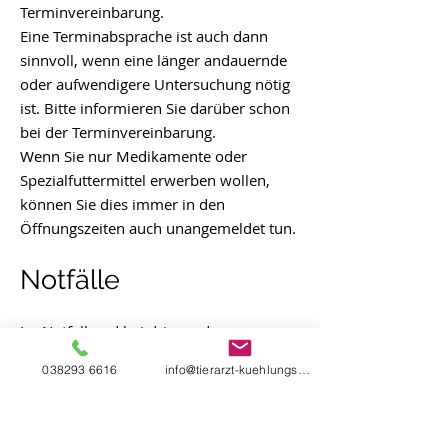
Terminvereinbarung.
Eine Terminabsprache ist auch dann
sinnvoll, wenn eine länger andauernde
oder aufwendigere Untersuchung nötig
ist. Bitte informieren Sie darüber schon
bei der Terminvereinbarung.
Wenn Sie nur Medikamente oder
Spezialfuttermittel erwerben wollen,
können Sie dies immer in den
Öffnungszeiten auch unangemeldet tun.
Notfälle
Im Notfall und bei dringenden
medizinischen Fällen ist eine Vorstellung
038293 6616
info@tierarzt-kuehlungsborn.de
der erkrankten Patienten immer auch
ohne vorherige telefonische Anmeldung
möglich. Wir werden dann immer sofort